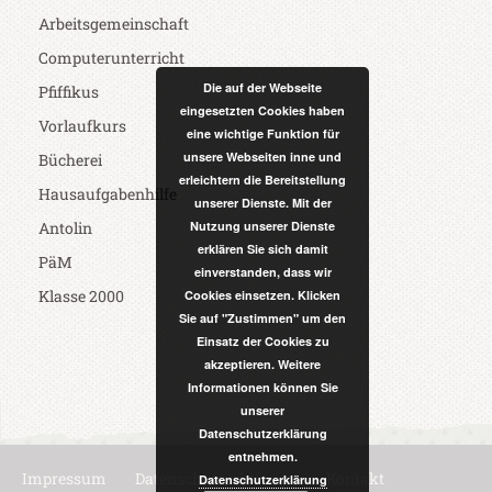
Arbeitsgemeinschaft
Computerunterricht
Die auf der Webseite
Pfiffikus
eingesetzten Cookies haben
Vorlaufkurs
eine wichtige Funktion für
unsere Webseiten inne und
Bücherei
erleichtern die Bereitstellung
Hausaufgabenhilfe
unserer Dienste. Mit der
Antolin
Nutzung unserer Dienste
erklären Sie sich damit
PäM
einverstanden, dass wir
Klasse 2000
Cookies einsetzen. Klicken
Sie auf "Zustimmen" um den
Einsatz der Cookies zu
akzeptieren. Weitere
Informationen können Sie
unserer
Datenschutzerklärung
entnehmen.
Impressum
Datenschutzerklärung
Kontakt
Datenschutzerklärung