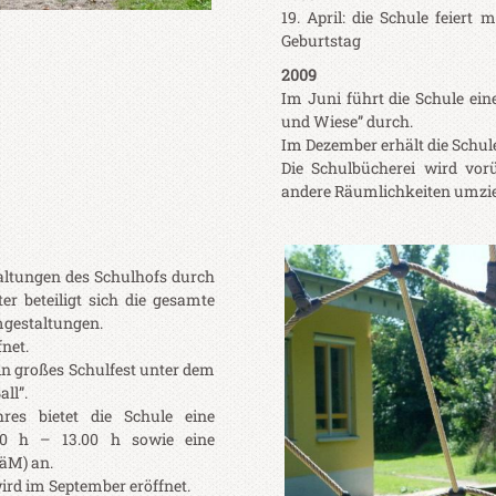
19. April: die Schule feiert
Geburtstag
2009
Im Juni führt die Schule e
und Wiese” durch.
Im Dezember erhält die Schule
Die Schulbücherei wird vor
andere Räumlichkeiten umzi
ltungen des Schulhofs durch
er beteiligt sich die gesamte
gestaltungen.
net.
ein großes Schulfest unter dem
ll”.
res bietet die Schule eine
.00 h – 13.00 h sowie eine
äM) an.
rd im September eröffnet.