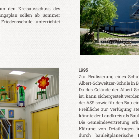
 an den Kreisausschuss des
lungsplan sollen ab Sommer
riedensschule unterrichtet
1995
Zur Realisierung eines Sch
Albert-Schweitzer-Schule in
Da das Gelände der Albert-S
ist, kann sichergestelt werde
der ASS sowie für den Bau e
Freifläche zur Verfügung st
könnte der Landkreis als Bau
Die Gemeindevertretung erklä
Klärung von Detailfragen 
durch bauleitplanerisc