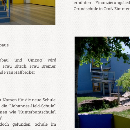
erhöhten Finanzierungsb
Grundschule in Groß-Zimmern b
ubaus
Neubau und Umzug wird
, Frau Bitsch, Frau Bremer,
nd Frau Haßbecker
 Namen für die neue Schule.
 die “Johannes-Held-Schule”.
amen wie “Kunterbuntschule”,
”.
och gefunden: Schule im