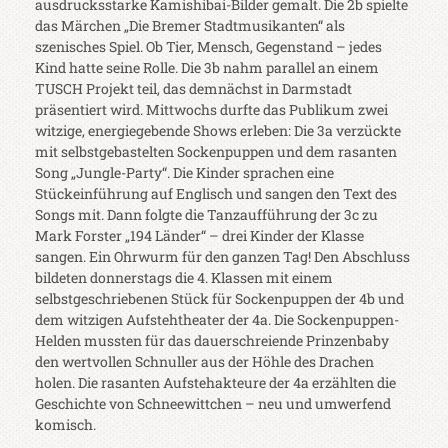
ausdrucksstarke Kamishibai-Bilder gemalt.
Die 2b spielte
das Märchen „Die Bremer Stadtmusikanten“ als
szenisches Spiel. Ob Tier, Mensch, Gegenstand – jedes
Kind hatte seine Rolle.
Die 3b nahm parallel an einem
TUSCH Projekt teil, das demnächst in Darmstadt
präsentiert wird.
Mittwochs durfte das Publikum zwei
witzige, energiegebende Shows erleben: Die 3a verzückte
mit selbstgebastelten Sockenpuppen und dem rasanten
Song „Jungle-Party“. Die Kinder sprachen eine
Stückeinführung auf Englisch und sangen den Text des
Songs mit.
Dann folgte die Tanzaufführung der 3c zu
Mark Forster „194 Länder“ – drei Kinder der Klasse
sangen. Ein Ohrwurm für den ganzen Tag!
Den Abschluss
bildeten donnerstags die 4. Klassen mit einem
selbstgeschriebenen Stück für Sockenpuppen der 4b und
dem witzigen Aufstehtheater der 4a.
Die Sockenpuppen-
Helden mussten für das dauerschreiende Prinzenbaby
den wertvollen Schnuller aus der Höhle des Drachen
holen.
Die rasanten Aufstehakteure der 4a erzählten die
Geschichte von Schneewittchen – neu und umwerfend
komisch.