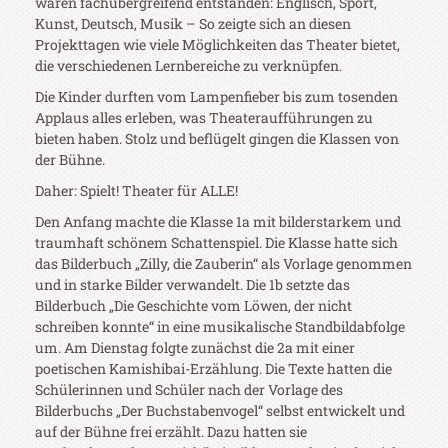
waren fachübergreifend entstanden: Englisch, Sport,
Kunst, Deutsch, Musik – So zeigte sich an diesen
Projekttagen wie viele Möglichkeiten das Theater bietet,
die verschiedenen Lernbereiche zu verknüpfen.
Die Kinder durften vom Lampenfieber bis zum tosenden
Applaus alles erleben, was Theateraufführungen zu
bieten haben. Stolz und beflügelt gingen die Klassen von
der Bühne.
Daher: Spielt! Theater für ALLE!
Den Anfang machte die Klasse 1a mit bilderstarkem und
traumhaft schönem Schattenspiel. Die Klasse hatte sich
das Bilderbuch „Zilly, die Zauberin“ als Vorlage genommen
und in starke Bilder verwandelt. Die 1b setzte das
Bilderbuch „Die Geschichte vom Löwen, der nicht
schreiben konnte“ in eine musikalische Standbildabfolge
um.
Am Dienstag folgte zunächst die 2a mit einer
poetischen Kamishibai-Erzählung. Die Texte hatten die
Schüler
innen und Schüler nach der Vorlage des
Bilderbuchs „Der Buchstabenvogel“ selbst entwickelt und
auf der Bühne frei erzählt. Dazu hatten sie