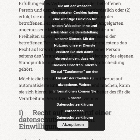
Erfüllung eines Vertrags zwischen der betroffenen
Die auf der Webseite
Person und dem Verantwortlichen erforderlich oder (2)
eingesetzten Cookies haben
erfolgt sie mit ausdrücklicher Einwilligung der
eine wichtige Funktion für
betroffenen Person, trifft die Schule im Angelgarten
unsere Webseiten inne und
angemessene Maßnahmen, um die Rechte und
erleichtern die Bereitstellung
Freiheiten sowie die berechtigten Interessen der
unserer Dienste. Mit der
betroffenen Person zu wahren, wozu mindestens das
Nutzung unserer Dienste
Recht auf Erwirkung des Eingreifens einer Person
erklären Sie sich damit
seitens des Verantwortlichen, auf Darlegung des eigenen
einverstanden, dass wir
Standpunkts und auf Anfechtung der Entscheidung
Cookies einsetzen. Klicken
gehört.
Sie auf "Zustimmen" um den
Möchte die betroffene Person Rechte mit Bezug auf
Einsatz der Cookies zu
automatisierte Entscheidungen geltend machen, kann
akzeptieren. Weitere
sie sich hierzu jederzeit an einen Mitarbeiter des für die
Informationen können Sie
Verarbeitung Verantwortlichen wenden.
unserer
Datenschutzerklärung
i) Recht auf Widerruf einer
entnehmen.
datenschutzrechtlichen
Datenschutzerklärung
Akzeptieren
Einwilligung