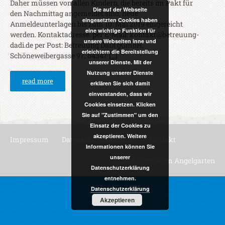
Daher müssen von allen Kindern, die bereits im Pakt für
Die auf der Webseite
den Nachmittag angemeldet sind, neue
eingesetzten Cookies haben
Anmeldeunterlagen bis zum 10. Mai 2019 eingereicht
eine wichtige Funktion für
werden. Kontaktadresse: per E-Mail: kontakt@betreuung-
unsere Webseiten inne und
dadi.de per Post: Betreuung DaDi gGmbH,
erleichtern die Bereitstellung
Schöneweibergasse 97, 64347
[...]
unserer Dienste. Mit der
Nutzung unserer Dienste
read more
erklären Sie sich damit
einverstanden, dass wir
Cookies einsetzen. Klicken
Sie auf "Zustimmen" um den
Einsatz der Cookies zu
akzeptieren. Weitere
Impressum
Datenschutzerklärung
Kontakt
Informationen können Sie
unserer
© 2016 | Schule im Angelgarten
Datenschutzerklärung
entnehmen.
Datenschutzerklärung
Akzeptieren