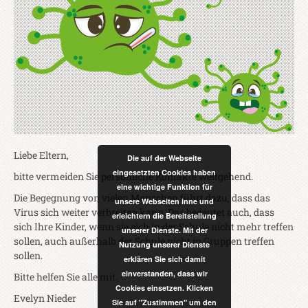
Liebe Eltern,
Die auf der Webseite
eingesetzten Cookies haben
bitte vermeiden Sie persönliche Kontakte weitgehend.
eine wichtige Funktion für
Die Begegnung von vielen Menschen führt dazu, dass das
unsere Webseiten inne und
Virus sich weiter verbreiten kann. Das bedeutet auch, dass
erleichtern die Bereitstellung
sich Ihre Kinder, wenn sie sich in der Schule nicht mehr treffen
unserer Dienste. Mit der
sollen, auch außerhalb der Schule nicht in Gruppen treffen
Nutzung unserer Dienste
sollen.
erklären Sie sich damit
einverstanden, dass wir
Bitte helfen Sie alle mit.
Cookies einsetzen. Klicken
Evelyn Nieder
Sie auf "Zustimmen" um den