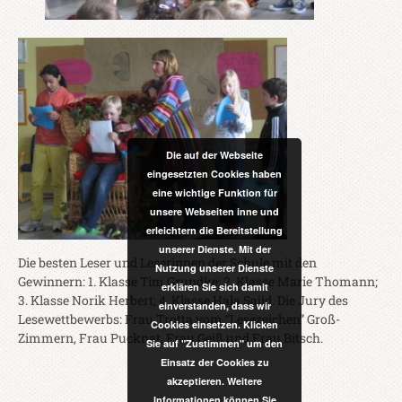
Die auf der Webseite
eingesetzten Cookies haben
eine wichtige Funktion für
unsere Webseiten inne und
erleichtern die Bereitstellung
unserer Dienste. Mit der
Die besten Leser und Leserinnen der Schule mit den
Nutzung unserer Dienste
Gewinnern: 1. Klasse Tim Grundke; 2. Klasse Marie Thomann;
erklären Sie sich damit
3. Klasse Norik Herbert; 4. Klasse Hala Sajid. Die Jury des
einverstanden, dass wir
Lesewettbewerbs: Frau Trotta vom “Lesezeichen” Groß-
Cookies einsetzen. Klicken
Zimmern, Frau Pucknat, Frau Geiß und Frau Bitsch.
Sie auf "Zustimmen" um den
Einsatz der Cookies zu
akzeptieren. Weitere
Informationen können Sie